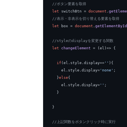
//ボタン要素を取得
let
 switchBtn 
=
document
.
getEleme
//表示・非表示を切り替える要素を取得
let
 box 
=
document
.
getElementById
//styleのdisplayを変更する関数
let
changeElement
=
(
el
)=>
{
if
(
el
.
style
.
display
==
''
){
    el
.
style
.
display
=
'none'
;
}
else
{
    el
.
style
.
display
=
''
;
}
}
//上記関数をボタンクリック時に実行