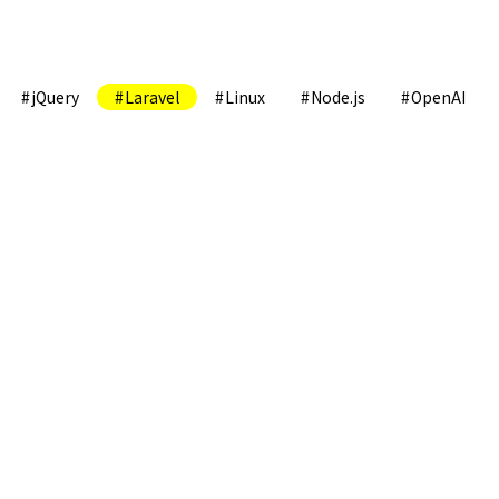
jQuery
Laravel
Linux
Node.js
OpenAI