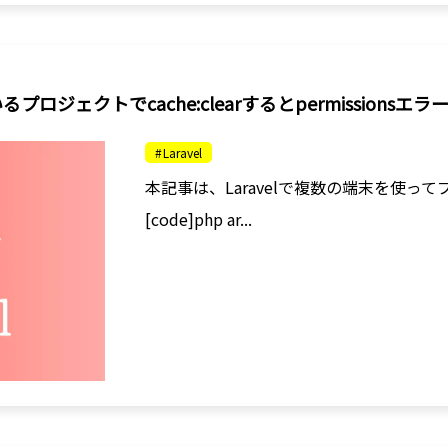
プロジェクトでcache:clearするとpermissionsエ
Laravel
本記事は、Laravelで複数の端末を使っ
[code]php ar...