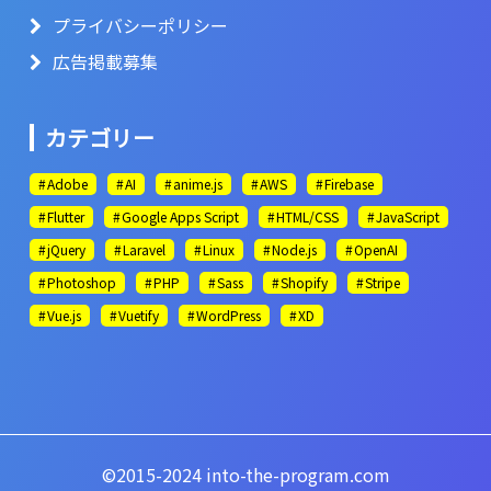
プライバシーポリシー
広告掲載募集
カテゴリー
Adobe
AI
anime.js
AWS
Firebase
Flutter
Google Apps Script
HTML/CSS
JavaScript
jQuery
Laravel
Linux
Node.js
OpenAI
Photoshop
PHP
Sass
Shopify
Stripe
Vue.js
Vuetify
WordPress
XD
©2015-2024 into-the-program.com