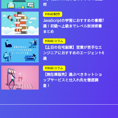
校
Web制作
JavaScriptの学習におすすめの書籍7
選！初級～上級までレベル別技術書
まとめ
Webコラム
【土日の在宅副業】営業が苦手なエ
ンジニアにおすすめのエージェント6
選
Webコラム
【無在庫販売】選ぶべきネットショ
ップサービスと仕入れ先を徹底調
査！