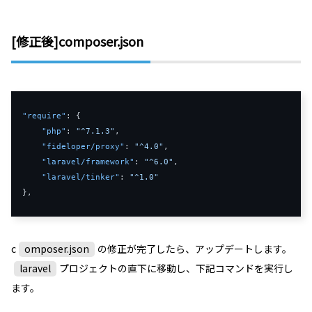
[修正後]composer.json
"require"
:
{
"php"
:
"^7.1.3"
,
"fideloper/proxy"
:
"^4.0"
,
"laravel/framework"
:
"^6.0"
,
"laravel/tinker"
:
"^1.0"
}
,
c
omposer.json
の修正が完了したら、アップデートします。
laravel
プロジェクトの直下に移動し、下記コマンドを実行し
ます。