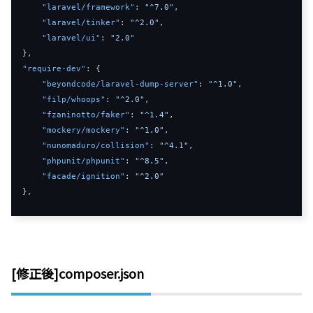
"laravel/framework"
:
"^7.0"
,
"laravel/tinker"
:
"^2.0"
,
"laravel/ui"
:
"2.0"
}
,
"require-dev"
:
{
"beyondcode/laravel-dump-server"
:
"^1.0"
,
"filp/whoops"
:
"^2.0"
,
"fzaninotto/faker"
:
"^1.4"
,
"mockery/mockery"
:
"^1.0"
,
"nunomaduro/collision"
:
"^4.1"
,
"phpunit/phpunit"
:
"^8.5"
,
"facade/ignition"
:
"^2.0"
}
,
[修正後]composer.json