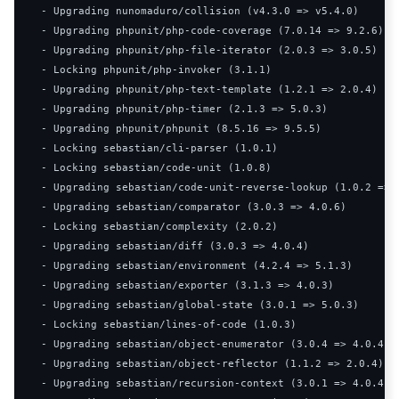
-
Upgrading
 nunomaduro
/
collision 
(
v4
.
3.0
=>
 v5
.
4.0
)
-
Upgrading
 phpunit
/
php
-
code
-
coverage 
(
7.0
.
14
=>
9.2
.
6
)
-
Upgrading
 phpunit
/
php
-
file
-
iterator 
(
2.0
.
3
=>
3.0
.
5
)
-
Locking
 phpunit
/
php
-
invoker 
(
3.1
.
1
)
-
Upgrading
 phpunit
/
php
-
text
-
template 
(
1.2
.
1
=>
2.0
.
4
)
-
Upgrading
 phpunit
/
php
-
timer 
(
2.1
.
3
=>
5.0
.
3
)
-
Upgrading
 phpunit
/
phpunit 
(
8.5
.
16
=>
9.5
.
5
)
-
Locking
 sebastian
/
cli
-
parser 
(
1.0
.
1
)
-
Locking
 sebastian
/
code
-
unit 
(
1.0
.
8
)
-
Upgrading
 sebastian
/
code
-
unit
-
reverse
-
lookup 
(
1.0
.
2
=>
-
Upgrading
 sebastian
/
comparator 
(
3.0
.
3
=>
4.0
.
6
)
-
Locking
 sebastian
/
complexity 
(
2.0
.
2
)
-
Upgrading
 sebastian
/
diff 
(
3.0
.
3
=>
4.0
.
4
)
-
Upgrading
 sebastian
/
environment 
(
4.2
.
4
=>
5.1
.
3
)
-
Upgrading
 sebastian
/
exporter 
(
3.1
.
3
=>
4.0
.
3
)
-
Upgrading
 sebastian
/
global
-
state 
(
3.0
.
1
=>
5.0
.
3
)
-
Locking
 sebastian
/
lines
-
of
-
code 
(
1.0
.
3
)
-
Upgrading
 sebastian
/
object
-
enumerator 
(
3.0
.
4
=>
4.0
.
4
)
-
Upgrading
 sebastian
/
object
-
reflector 
(
1.1
.
2
=>
2.0
.
4
)
-
Upgrading
 sebastian
/
recursion
-
context 
(
3.0
.
1
=>
4.0
.
4
)