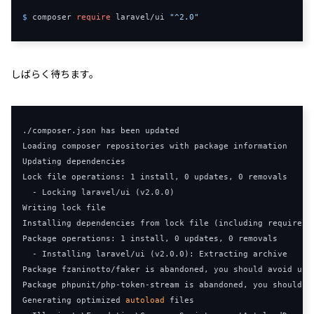
$ 
composer 
require
 laravel
/
ui 
"^2.0"
しばらく待ちます。
./
composer
.
Loading
Updating
Lock
 file operations
:
1
 install
,
0
 updates
,
0
 removals

-
Locking
 laravel
/
ui 
(
v2
.
0.0
)
Writing
Installing
 dependencies from lock file 
(
including require
-
d
Package
 operations
:
1
 install
,
0
 updates
,
0
 removals

-
Installing
 laravel
/
ui 
(
v2
.
0.0
):
Extracting
Package
 fzaninotto
/
faker is abandoned
,
 you should avoid usi
Package
 phpunit
/
php
-
token
-
stream is abandoned
,
 you should a
Generating
 optimized 
autoload