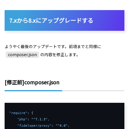
7.xから8.xにアップグレードする
ようやく最後のアップデートです。前項までと同様に
composer.json
の内容を修正します。
[修正前]composer.json
"require"
:
{
"php"
:
"^7.1.3"
,
"fideloper/proxy"
:
"^4.0"
,