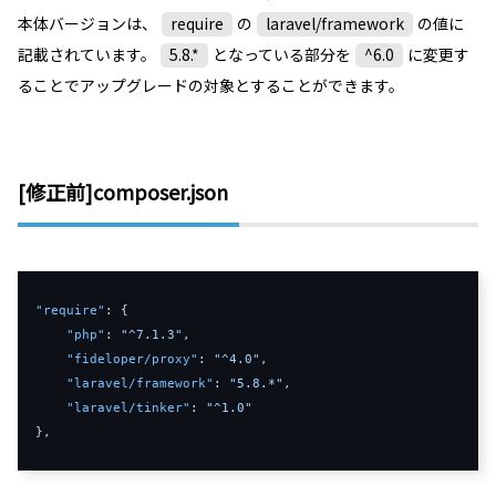
本体バージョンは、
require
の
laravel/framework
の値に
記載されています。
5.8.*
となっている部分を
^6.0
に変更す
ることでアップグレードの対象とすることができます。
[修正前]composer.json
"require"
:
{
"php"
:
"^7.1.3"
,
"fideloper/proxy"
:
"^4.0"
,
"laravel/framework"
:
"5.8.*"
,
"laravel/tinker"
:
"^1.0"
}
,