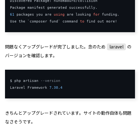
Discovered
Package
:
 nunomaduro
/
Package
 manifest generated successfully
.
61
 packages you are 
using
 are looking 
for
 funding
.
Use
 the 
`composer fund`
 command 
to
 find 
out
 more
!
問題なくアップグレードが完了しました。念のため
laravel
の
バージョンを確認します。
$ php artisan 
--
version
Laravel
Framework
7.30
.
4
きちんとアップグレードされています。サイトの動作自体も問題
なさそうです。