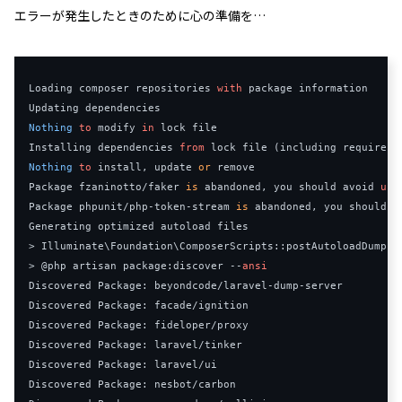
エラーが発生したときのために心の準備を…
Loading
 composer repositories 
with
package
Updating
Nothing
to
 modify 
in
lock
Installing
 dependencies 
from
lock
 file 
(
including 
require
-
d
Nothing
to
 install
,
 update 
or
remove
Package
 fzaninotto
/
faker 
is
 abandoned
,
 you should avoid 
usi
Package
 phpunit
/
php
-
token
-
stream 
is
 abandoned
,
 you should a
Generating
>
Illuminate
\Foundation\ComposerScripts
::
>
@php
 artisan 
package
:
discover 
--
ansi
Discovered
Package
:
 beyondcode
/
laravel
-
dump
-
Discovered
Package
:
 facade
/
Discovered
Package
:
 fideloper
/
Discovered
Package
:
 laravel
/
Discovered
Package
:
 laravel
/
Discovered
Package
:
 nesbot
/