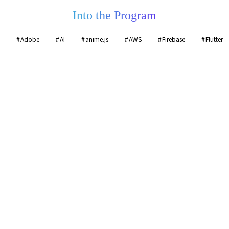
Into the Program
Adobe
AI
anime.js
AWS
Firebase
Flutter