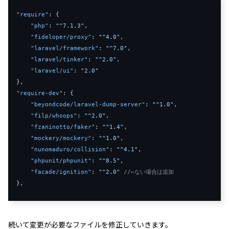
"require"
:
{
"php"
:
"^7.1.3"
,
"fideloper/proxy"
:
"^4.0"
,
"laravel/framework"
:
"^7.0"
,
"laravel/tinker"
:
"^2.0"
,
"laravel/ui"
:
"2.0"
}
,
"require-dev"
:
{
"beyondcode/laravel-dump-server"
:
"^1.0"
,
"filp/whoops"
:
"^2.0"
,
"fzaninotto/faker"
:
"^1.4"
,
"mockery/mockery"
:
"^1.0"
,
"nunomaduro/collision"
:
"^4.1"
,
"phpunit/phpunit"
:
"^8.5"
,
"facade/ignition"
:
"^2.0"
//←ない場合は追加
}
,
続いて変更が必要なファイルを修正していきます。