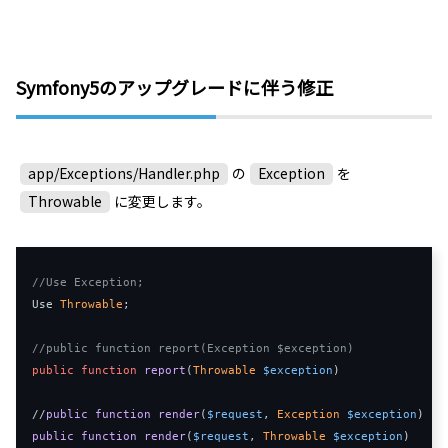
Symfony5のアップグレードに伴う修正
app/Exceptions/Handler.php
の
Exception
を
Throwable
に変更します。
//Use Exception;
Use
Throwable
;
//public function report(Exception $exception)
public
function
report
(
Throwable
$exception
)
//
public
function
render
(
$request
, 
Exception
$exception
)
public
function
render
(
$request
,
Throwable
$exception
)