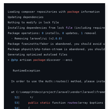
Loading
 composer repositories with 
package
Updating
Nothing
Installing
 dependencies from lock 
file
(
including require
-
d
Package
 operations
:
0
 installs
,
0
 updates
,
1
 removal

-
Removing
 laravel
/
ui 
(
v2
.
0
.0
)
Package
 fzaninotto
/
faker is abandoned
,
 you should avoid usi
Package
 phpunit
/
php
-
token
-
stream is abandoned
,
 you should a
Generating
>
@php
 artisan 
package
:
discover 
--
ansi

RuntimeException
In
 order to use the 
Auth
::
routes
()
 method
,
 please install
  at C
:
\xampp\htdocs\project\laravel\vendor\laravel\framewo
52
|
*/
53
|
public
static
 function 
routes
(
array $options 
=
54
|
{