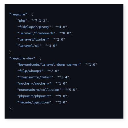
"require"
:
{
"php"
:
"^7.1.3"
,
"fideloper/proxy"
:
"^4.0"
,
"laravel/framework"
:
"^8.0"
,
"laravel/tinker"
:
"^2.0"
,
"laravel/ui"
:
"^3.0"
}
,
"require-dev"
:
{
"beyondcode/laravel-dump-server"
:
"^1.0"
,
"filp/whoops"
:
"^2.0"
,
"fzaninotto/faker"
:
"^1.4"
,
"mockery/mockery"
:
"^1.0"
,
"nunomaduro/collision"
:
"^5.0"
,
"phpunit/phpunit"
:
"^9.0"
,
"facade/ignition"
:
"^2.0"
}
,