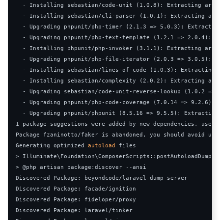
-
Installing
 sebastian
/
code
-
unit 
(
1.0
.
8
):
Extracting
 archi
-
Installing
 sebastian
/
cli
-
parser 
(
1.0
.
1
):
Extracting
 arc
-
Upgrading
 phpunit
/
php
-
timer 
(
2.1
.
3
=>
5.0
.
3
):
Extractin
-
Upgrading
 phpunit
/
php
-
text
-
template 
(
1.2
.
1
=>
2.0
.
4
):
E
-
Installing
 phpunit
/
php
-
invoker 
(
3.1
.
1
):
Extracting
 archi
-
Upgrading
 phpunit
/
php
-
file
-
iterator 
(
2.0
.
3
=>
3.0
.
5
):
E
-
Installing
 sebastian
/
lines
-
of
-
code 
(
1.0
.
3
):
Extracting
 
-
Installing
 sebastian
/
complexity 
(
2.0
.
2
):
Extracting
 arc
-
Upgrading
 sebastian
/
code
-
unit
-
reverse
-
lookup 
(
1.0
.
2
=>
-
Upgrading
 phpunit
/
php
-
code
-
coverage 
(
7.0
.
14
=>
9.2
.
6
):
-
Upgrading
 phpunit
/
phpunit 
(
8.5
.
16
=>
9.5
.
5
):
Extracting
1
 package suggestions were added by new dependencies
,
 use 
`
Package
 fzaninotto
/
faker is abandoned
,
 you should avoid usi
Generating
 optimized 
autoload
>
Illuminate
\Foundation\ComposerScripts
::
>
@php
 artisan package
:
discover 
--
Discovered
Package
:
 beyondcode
/
laravel
-
dump
-
Discovered
Package
:
 facade
/
Discovered
Package
:
 fideloper
/
Discovered
Package
:
 laravel
/