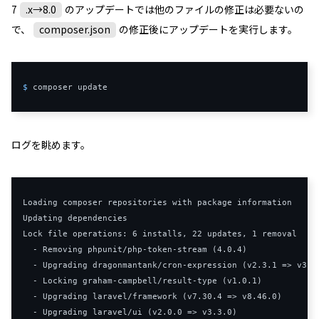
7
.x→8.0
のアップデートでは他のファイルの修正は必要ないの
で、
composer.json
の修正後にアップデートを実行します。
$ 
composer update
ログを眺めます。
Loading
Updating
Lock
 file operations
:
6
 installs
,
22
 updates
,
1
 removal

-
Removing
 phpunit
/
php
-
token
-
stream 
(
4.0
.
4
)
-
Upgrading
 dragonmantank
/
cron
-
expression 
(
v2
.
3.1
=>
 v3
.
1
-
Locking
 graham
-
campbell
/
result
-
type 
(
v1
.
0.1
)
-
Upgrading
 laravel
/
framework 
(
v7
.
30.4
=>
 v8
.
46.0
)
-
Upgrading
 laravel
/
ui 
(
v2
.
0.0
=>
 v3
.
3.0
)