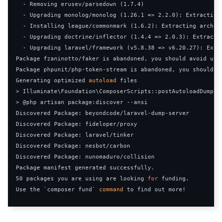
-
Removing
 erusev
/
parsedown 
(
1.7
.
4
)
-
Upgrading
 monolog
/
monolog 
(
1.26
.
1
=>
2.2
.
0
):
Extracting
-
Installing
 league
/
commonmark 
(
1.6
.
2
):
Extracting
 archive
-
Upgrading
 doctrine
/
inflector 
(
1.4
.
4
=>
2.0
.
3
):
Extracti
-
Upgrading
 laravel
/
framework 
(
v5
.
8.38
=>
 v6
.
20.27
):
Extr
Package
 fzaninotto
/
faker is abandoned
,
 you should avoid usi
Package
 phpunit
/
php
-
token
-
stream is abandoned
,
 you should a
Generating
 optimized 
autoload
>
Illuminate
\Foundation\ComposerScripts
::
>
@php
 artisan package
:
discover 
--
Discovered
Package
:
 beyondcode
/
laravel
-
dump
-
Discovered
Package
:
 fideloper
/
Discovered
Package
:
 laravel
/
Discovered
Package
:
 nesbot
/
Discovered
Package
:
 nunomaduro
/
Package
 manifest generated successfully
.
50
 packages you are using are looking 
for
 funding
.
Use
 the 
`composer fund`
command
 to find out more
!