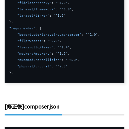
"fideloper/proxy"
:
"^4.0"
,
"laravel/framework"
:
"^6.0"
,
"laravel/tinker"
:
"^1.0"
}
,
"require-dev"
:
{
"beyondcode/laravel-dump-server"
:
"^1.0"
,
"filp/whoops"
:
"^2.0"
,
"fzaninotto/faker"
:
"^1.4"
,
"mockery/mockery"
:
"^1.0"
,
"nunomaduro/collision"
:
"^3.0"
,
"phpunit/phpunit"
:
"^7.5"
}
,
[修正後]composer.json