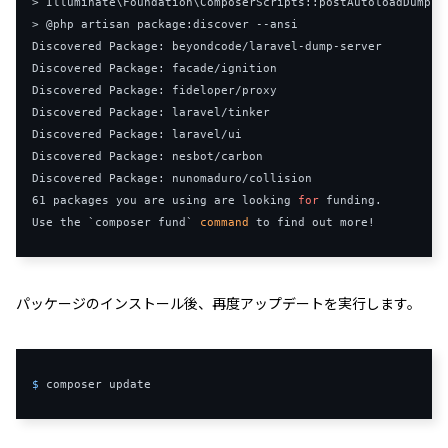
>
Illuminate
\Foundation\ComposerScripts
::
>
@php
 artisan package
:
discover 
--
Discovered
Package
:
 beyondcode
/
laravel
-
dump
-
Discovered
Package
:
 facade
/
Discovered
Package
:
 fideloper
/
Discovered
Package
:
 laravel
/
Discovered
Package
:
 laravel
/
Discovered
Package
:
 nesbot
/
Discovered
Package
:
 nunomaduro
/
61
 packages you are using are looking 
for
 funding
.
Use
 the 
`composer fund`
command
 to find out more
!
パッケージのインストール後、再度アップデートを実行します。
$ 
composer update