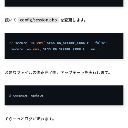
続いて
config/session.php
を変更します。
//
'secure'
=>
env
(
'SESSION_SECURE_COOKIE'
,
false
),
'secure'
=>
env
(
'SESSION_SECURE_COOKIE'
,
 null
),
必要なファイルの修正完了後、アップデートを実行します。
$ 
composer update
ずらーっとログが流れます。