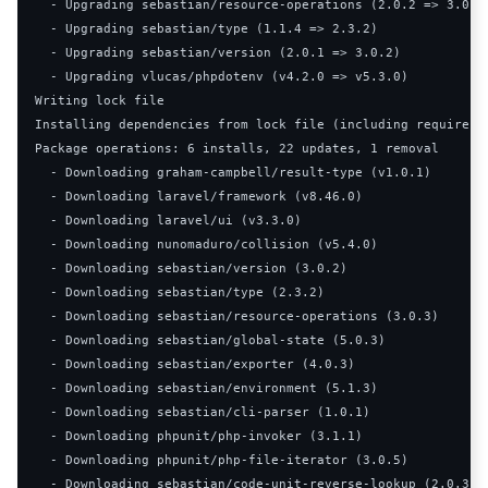
-
Upgrading
 sebastian
/
resource
-
operations 
(
2.0
.
2
=>
3.0
.
3
-
Upgrading
 sebastian
/
type 
(
1.1
.
4
=>
2.3
.
2
)
-
Upgrading
 sebastian
/
version 
(
2.0
.
1
=>
3.0
.
2
)
-
Upgrading
 vlucas
/
phpdotenv 
(
v4
.
2.0
=>
 v5
.
3.0
)
Writing
Installing
 dependencies from lock file 
(
including require
-
d
Package
 operations
:
6
 installs
,
22
 updates
,
1
 removal

-
Downloading
 graham
-
campbell
/
result
-
type 
(
v1
.
0.1
)
-
Downloading
 laravel
/
framework 
(
v8
.
46.0
)
-
Downloading
 laravel
/
ui 
(
v3
.
3.0
)
-
Downloading
 nunomaduro
/
collision 
(
v5
.
4.0
)
-
Downloading
 sebastian
/
version 
(
3.0
.
2
)
-
Downloading
 sebastian
/
type 
(
2.3
.
2
)
-
Downloading
 sebastian
/
resource
-
operations 
(
3.0
.
3
)
-
Downloading
 sebastian
/
global
-
state 
(
5.0
.
3
)
-
Downloading
 sebastian
/
exporter 
(
4.0
.
3
)
-
Downloading
 sebastian
/
environment 
(
5.1
.
3
)
-
Downloading
 sebastian
/
cli
-
parser 
(
1.0
.
1
)
-
Downloading
 phpunit
/
php
-
invoker 
(
3.1
.
1
)
-
Downloading
 phpunit
/
php
-
file
-
iterator 
(
3.0
.
5
)
-
Downloading
 sebastian
/
code
-
unit
-
reverse
-
lookup 
(
2.0
.
3
)