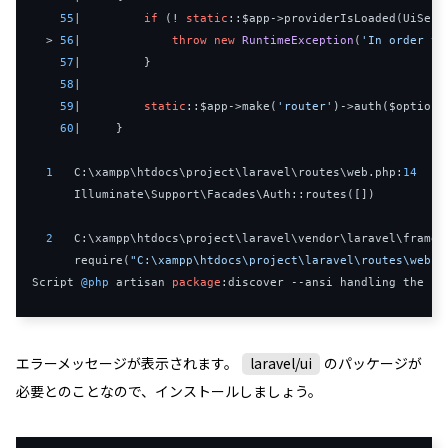
55
|
if
(!
static
::
$app
->
providerIsLoaded
(
UiServ
>
56
|
throw
new
RuntimeException
(
'In order to
57
|
}
58
|
59
|
static
::
$app
->
make
(
'router'
)->
auth
(
$options
60
|
}
1
   C
:
\xampp\htdocs\project\laravel\routes\web
.
php
:
14
Illuminate
\Support\Facades\Auth
::
routes
([])
2
   C
:
\xampp\htdocs\project\laravel\vendor\laravel\framew
      require
(
"C:\xampp\htdocs\project\laravel\routes\web.p
Script
@php
 artisan 
package
:
discover 
--
ansi handling the po
エラーメッセージが表示されます。
laravel/ui
のパッケージが
必要とのことなので、インストールしましょう。