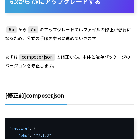
6.xから7.xにアップグレードする
6.x
から
7.x
のアップグレードではファイルの修正が必要に
なるため、公式の手順を参考に進めていきます。
まずは
composer.json
の修正から。本体と依存パッケージの
バージョンを修正します。
[修正前]composer.json
"require"
:
{
"php"
:
"^7.1.3"
,