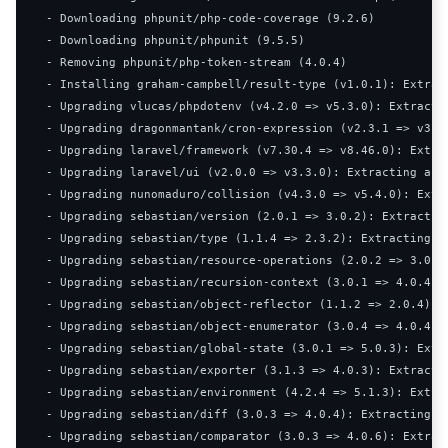
-
Downloading
 phpunit
/
php
-
code
-
coverage 
(
9.2
.
6
)
-
Downloading
 phpunit
/
phpunit 
(
9.5
.
5
)
-
Removing
 phpunit
/
php
-
token
-
stream 
(
4.0
.
4
)
-
Installing
 graham
-
campbell
/
result
-
type 
(
v1
.
0.1
):
Extrac
-
Upgrading
 vlucas
/
phpdotenv 
(
v4
.
2.0
=>
 v5
.
3.0
):
Extracti
-
Upgrading
 dragonmantank
/
cron
-
expression 
(
v2
.
3.1
=>
 v3
.
1
-
Upgrading
 laravel
/
framework 
(
v7
.
30.4
=>
 v8
.
46.0
):
Extra
-
Upgrading
 laravel
/
ui 
(
v2
.
0.0
=>
 v3
.
3.0
):
Extracting
 arc
-
Upgrading
 nunomaduro
/
collision 
(
v4
.
3.0
=>
 v5
.
4.0
):
Extr
-
Upgrading
 sebastian
/
version 
(
2.0
.
1
=>
3.0
.
2
):
Extractin
-
Upgrading
 sebastian
/
type 
(
1.1
.
4
=>
2.3
.
2
):
Extracting
 a
-
Upgrading
 sebastian
/
resource
-
operations 
(
2.0
.
2
=>
3.0
.
3
-
Upgrading
 sebastian
/
recursion
-
context 
(
3.0
.
1
=>
4.0
.
4
):
-
Upgrading
 sebastian
/
object
-
reflector 
(
1.1
.
2
=>
2.0
.
4
):
-
Upgrading
 sebastian
/
object
-
enumerator 
(
3.0
.
4
=>
4.0
.
4
):
-
Upgrading
 sebastian
/
global
-
state 
(
3.0
.
1
=>
5.0
.
3
):
Extr
-
Upgrading
 sebastian
/
exporter 
(
3.1
.
3
=>
4.0
.
3
):
Extracti
-
Upgrading
 sebastian
/
environment 
(
4.2
.
4
=>
5.1
.
3
):
Extra
-
Upgrading
 sebastian
/
diff 
(
3.0
.
3
=>
4.0
.
4
):
Extracting
 a
-
Upgrading
 sebastian
/
comparator 
(
3.0
.
3
=>
4.0
.
6
):
Extrac