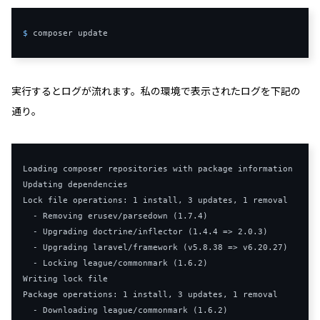
$ 
composer update
実行するとログが流れます。私の環境で表示されたログを下記の
通り。
Loading
Updating
Lock
 file operations
:
1
 install
,
3
 updates
,
1
 removal

-
Removing
 erusev
/
parsedown 
(
1.7
.
4
)
-
Upgrading
 doctrine
/
inflector 
(
1.4
.
4
=>
2.0
.
3
)
-
Upgrading
 laravel
/
framework 
(
v5
.
8.38
=>
 v6
.
20.27
)
-
Locking
 league
/
commonmark 
(
1.6
.
2
)
Writing
Package
 operations
:
1
 install
,
3
 updates
,
1
 removal

-
Downloading
 league
/
commonmark 
(
1.6
.
2
)