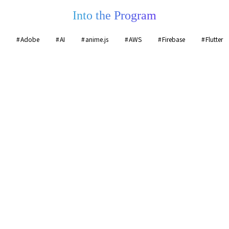
Into the Program
Adobe
AI
anime.js
AWS
Firebase
Flutter