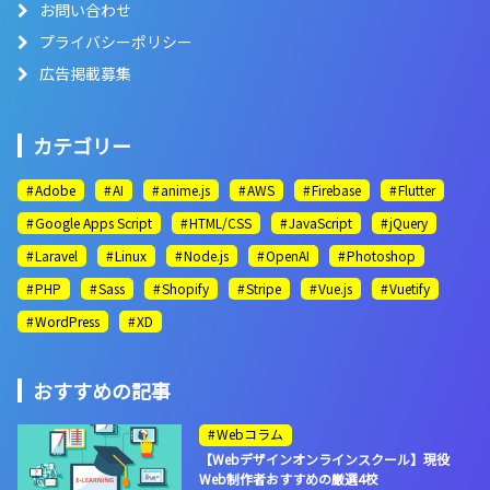
お問い合わせ
プライバシーポリシー
広告掲載募集
カテゴリー
Adobe
AI
anime.js
AWS
Firebase
Flutter
Google Apps Script
HTML/CSS
JavaScript
jQuery
Laravel
Linux
Node.js
OpenAI
Photoshop
PHP
Sass
Shopify
Stripe
Vue.js
Vuetify
WordPress
XD
おすすめの記事
Webコラム
【Webデザインオンラインスクール】現役
Web制作者おすすめの厳選4校