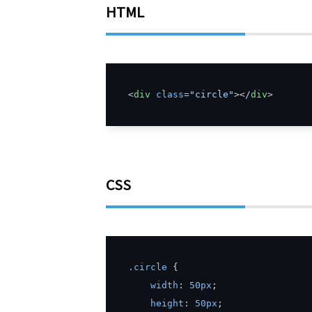
HTML
<
div
class
=
"circle"
>
</
div
>
CSS
.
circle
{
width
:
50px
;
height
:
50px
;