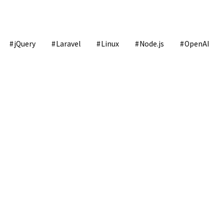
jQuery
Laravel
Linux
Node.js
OpenAI