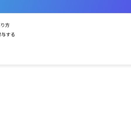
作り方
を付与する