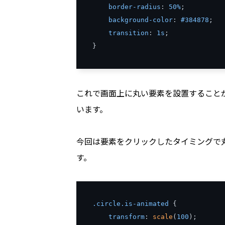
border
-
radius
:
50
%
;
background
-
color
:
#384878
;
transition
:
1s
;
}
これで画面上に丸い要素を設置することがで
います。
今回は要素をクリックしたタイミングで丸
す。
.
circle
.
is
-
animated
{
transform
:
scale
(
100
);