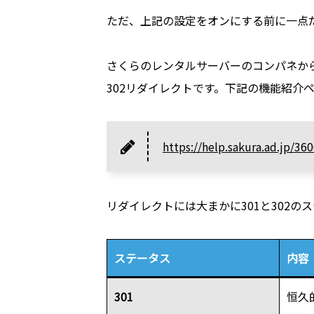
ただ、上記の設定をオンにする前に一点
さくらのレンタルサーバーのコンパネから
302リダイレクトです。下記の機能紹介
https://help.sakura.ad.jp/3
リダイレクトには大まかに301と302
ステータス
内容
301
恒久