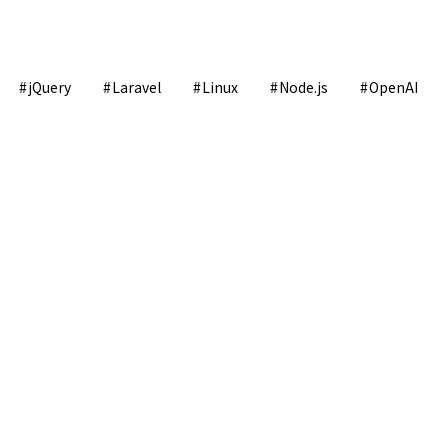
jQuery
Laravel
Linux
Node.js
OpenAI