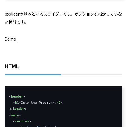
bxsliderの基本となるスライダーです。オプションを指定していな
い状態です。
Demo
HTML
<
header
>
<
h1
>
Into the Program
</
h1
>
</
header
>
<
main
>
<
section
>