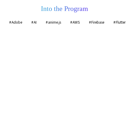
Into the Program
Adobe
AI
anime.js
AWS
Firebase
Flutter