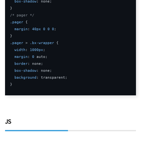
box
-
shadow
:
 none
;
}
/* pager */
.
pager
{
margin
:
40px
0
0
0
;
}
.
pager
>
.
bx
-
wrapper
{
width
:
1000px
;
margin
:
0
auto
;
border
:
 none
;
box
-
shadow
:
 none
;
background
:
 transparent
;
}
JS