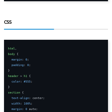
CSS
html
,
body
{
margin
:
0
;
padding
:
0
;
}
header
>
h1
{
color
:
#555
;
}
section
{
text
-
align
:
 center
;
width
:
100
%
;
margin
:
0
auto
;