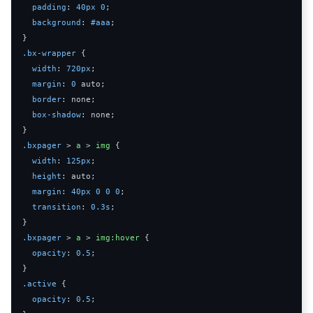
padding
:
40px
0
;
background
:
#aaa
;
}
.
bx
-
wrapper
{
width
:
720px
;
margin
:
0
auto
;
border
:
 none
;
box
-
shadow
:
 none
;
}
.
bxpager
>
a
>
img
{
width
:
125px
;
height
:
auto
;
margin
:
40px
0
0
0
;
transition
:
0.3s
;
}
.
bxpager
>
a
>
img
:
hover
{
opacity
:
0.5
;
}
.
active
{
opacity
:
0.5
;