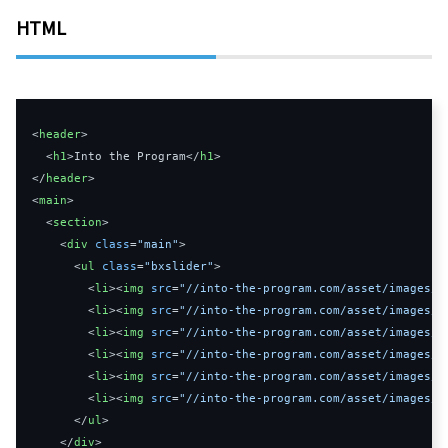
HTML
<
header
>
<
h1
>
Into the Program
</
h1
>
</
header
>
<
main
>
<
section
>
<
div
class
=
"main"
>
<
ul
class
=
"bxslider"
>
<
li
>
<
img
src
=
"//into-the-program.com/asset/images/a
<
li
>
<
img
src
=
"//into-the-program.com/asset/images/a
<
li
>
<
img
src
=
"//into-the-program.com/asset/images/a
<
li
>
<
img
src
=
"//into-the-program.com/asset/images/a
<
li
>
<
img
src
=
"//into-the-program.com/asset/images/a
<
li
>
<
img
src
=
"//into-the-program.com/asset/images/a
</
ul
>
</
div
>