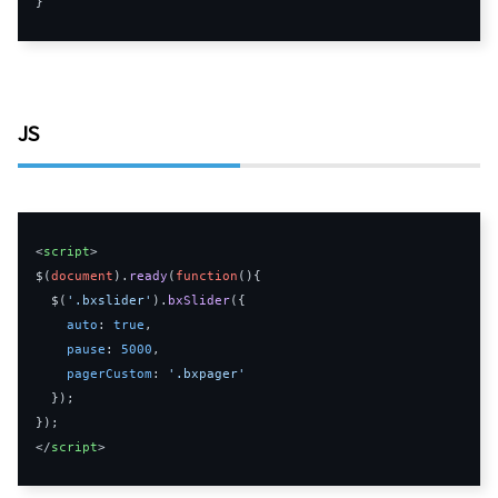
}
JS
<
script
>
$
(
document
).
ready
(
function
(
){
  $
(
'.bxslider'
).
bxSlider
({
auto
:
true
,
pause
:
5000
,
pagerCustom
:
'.bxpager'
});
});
</
script
>