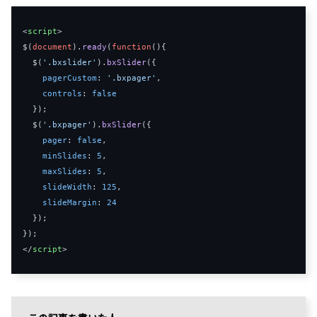
<
script
>
$
(
document
).
ready
(
function
(
){
  $
(
'.bxslider'
).
bxSlider
({
pagerCustom
:
'.bxpager'
,
controls
:
false
});
  $
(
'.bxpager'
).
bxSlider
({
pager
:
false
,
minSlides
:
5
,
maxSlides
:
5
,
slideWidth
:
125
,
slideMargin
:
24
});
});
</
script
>