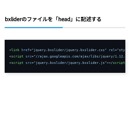
bxliderのファイルを「head」に記述する
<
link
href
=
"jquery.bxslider/jquery.bxslider.css"
rel
=
"style
<
script
src
=
"//ajax.googleapis.com/ajax/libs/jquery/1.12.2/
<
script
src
=
"jquery.bxslider/jquery.bxslider.js"
>
</
script
>