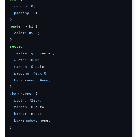
margin
:
0
;
padding
:
0
;
}
header
>
h1
{
color
:
#555
;
}
section
{
text
-
align
:
 center
;
width
:
100
%
;
margin
:
0
auto
;
padding
:
40px
0
;
background
:
#aaa
;
}
.
bx
-
wrapper
{
width
:
720px
;
margin
:
0
auto
;
border
:
 none
;
box
-
shadow
:
 none
;
}