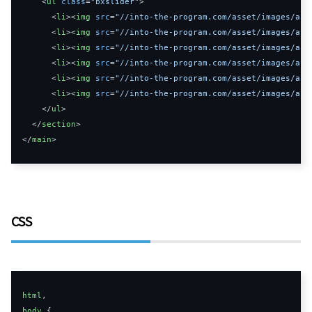
<
ul
class
=
"bxslider"
>
<
li
>
<
img
src
=
"//into-the-program.com/asset/images/art
<
li
>
<
img
src
=
"//into-the-program.com/asset/images/art
<
li
>
<
img
src
=
"//into-the-program.com/asset/images/art
<
li
>
<
img
src
=
"//into-the-program.com/asset/images/art
<
li
>
<
img
src
=
"//into-the-program.com/asset/images/art
<
li
>
<
img
src
=
"//into-the-program.com/asset/images/art
</
ul
>
</
section
>
</
main
>
CSS
html
,
body
{