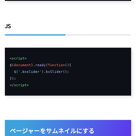
JS
<
script
>
$
(
document
).
ready
(
function
(
){
  $
(
'.bxslider'
).
bxSlider
();
});
</
script
>
ページャーをサムネイルにする