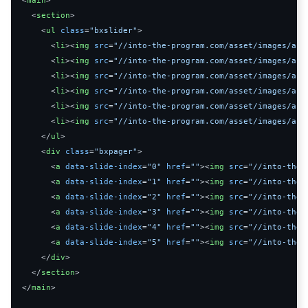
<
section
>
<
ul
class
=
"bxslider"
>
<
li
>
<
img
src
=
"//into-the-program.com/asset/images/art
<
li
>
<
img
src
=
"//into-the-program.com/asset/images/art
<
li
>
<
img
src
=
"//into-the-program.com/asset/images/art
<
li
>
<
img
src
=
"//into-the-program.com/asset/images/art
<
li
>
<
img
src
=
"//into-the-program.com/asset/images/art
<
li
>
<
img
src
=
"//into-the-program.com/asset/images/art
</
ul
>
<
div
class
=
"bxpager"
>
<
a
data-slide-index
=
"0"
href
=
""
>
<
img
src
=
"//into-the-
<
a
data-slide-index
=
"1"
href
=
""
>
<
img
src
=
"//into-the-
<
a
data-slide-index
=
"2"
href
=
""
>
<
img
src
=
"//into-the-
<
a
data-slide-index
=
"3"
href
=
""
>
<
img
src
=
"//into-the-
<
a
data-slide-index
=
"4"
href
=
""
>
<
img
src
=
"//into-the-
<
a
data-slide-index
=
"5"
href
=
""
>
<
img
src
=
"//into-the-
</
div
>
</
section
>
</
main
>