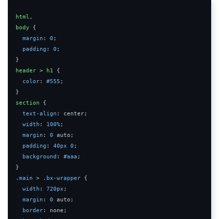
html
,
body
{
margin
:
0
;
padding
:
0
;
}
header
>
h1
{
color
:
#555
;
}
section
{
text
-
align
:
 center
;
width
:
100
%
;
margin
:
0
auto
;
padding
:
40px
0
;
background
:
#aaa
;
}
.
main
>
.
bx
-
wrapper
{
width
:
720px
;
margin
:
0
auto
;
border
:
 none
;