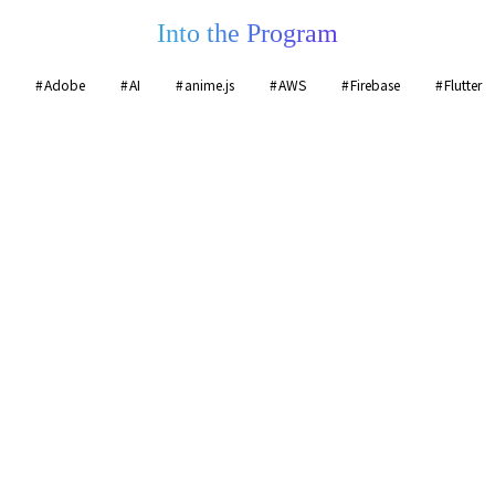
Into the Program
Adobe
AI
anime.js
AWS
Firebase
Flutter