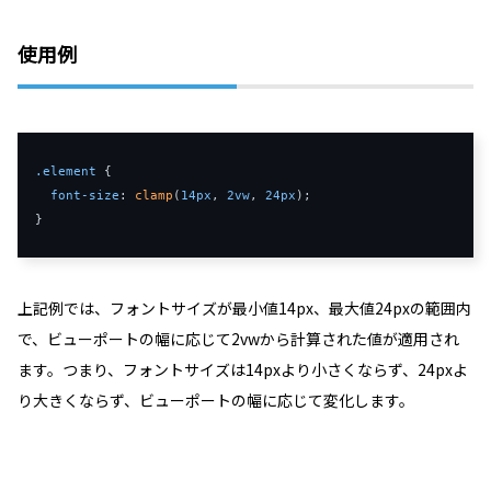
使用例
.element
 {

font-size
: 
clamp
(
14px
, 
2vw
, 
24px
);

}
上記例では、フォントサイズが最小値14px、最大値24pxの範囲内
で、ビューポートの幅に応じて2vwから計算された値が適用され
ます。つまり、フォントサイズは14pxより小さくならず、24pxよ
り大きくならず、ビューポートの幅に応じて変化します。