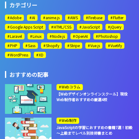
カテゴリー
Adobe
AI
anime.js
AWS
Firebase
Flutter
Google Apps Script
HTML/CSS
JavaScript
jQuery
Laravel
Linux
Node.js
OpenAI
Photoshop
PHP
Sass
Shopify
Stripe
Vue.js
Vuetify
WordPress
XD
おすすめの記事
Webコラム
【Webデザインオンラインスクール】現役
Web制作者おすすめの厳選4校
Web制作
JavaScriptの学習におすすめの書籍7選！初級
～上級までレベル別技術書まとめ