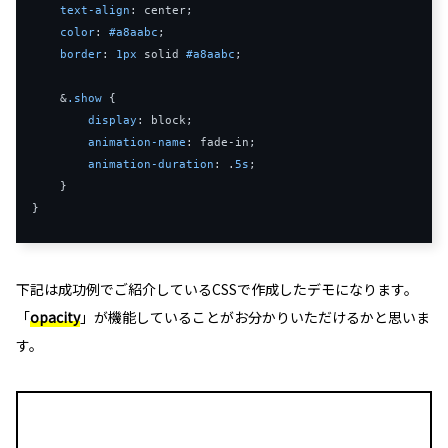
text-align
: center;

color
: 
#a8aabc
;

border
: 
1px
 solid 
#a8aabc
;

    &
.show
 {

display
: block;

animation-name
: fade-in;

animation-duration
: .
5s
;

    }

下記は成功例でご紹介しているCSSで作成したデモになります。
「
opacity
」が機能していることがお分かりいただけるかと思いま
す。