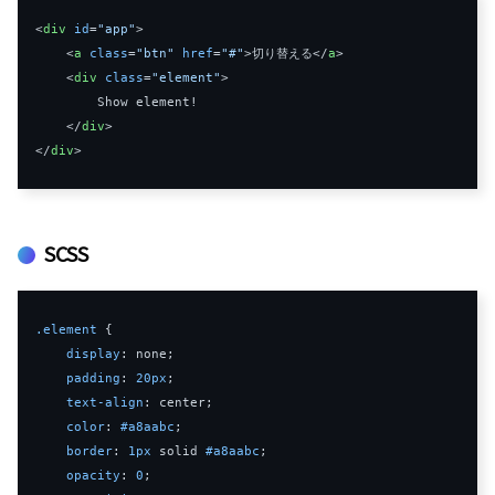
<
div
id
=
"app"
>
<
a
class
=
"btn"
href
=
"#"
>
切り替える
</
a
>
<
div
class
=
"element"
>
        Show element!

</
div
>
</
div
>
SCSS
.element
 {

display
: none;

padding
: 
20px
;

text-align
: center;

color
: 
#a8aabc
;

border
: 
1px
 solid 
#a8aabc
;

opacity
: 
0
;
