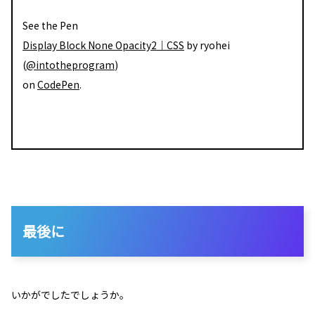
See the Pen
Display Block None Opacity2｜CSS
by ryohei
(
@intotheprogram
)
on
CodePen
.
最後に
いかがでしたでしょうか。