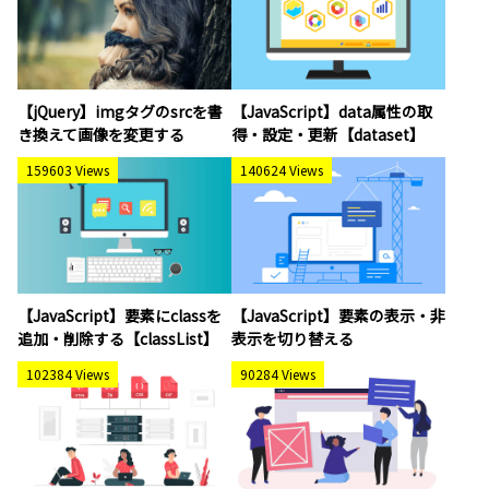
【jQuery】imgタグのsrcを書
【JavaScript】data属性の取
き換えて画像を変更する
得・設定・更新【dataset】
159603 Views
140624 Views
【JavaScript】要素にclassを
【JavaScript】要素の表示・非
追加・削除する【classList】
表示を切り替える
102384 Views
90284 Views