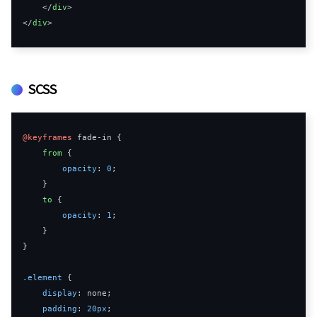
</
div
>
</
div
>
SCSS
@keyframes
 fade-in {

from
 {

opacity
: 
0
;

    }

to
 {

opacity
: 
1
;

    }

}

.element
 {

display
: none;

padding
: 
20px
;
