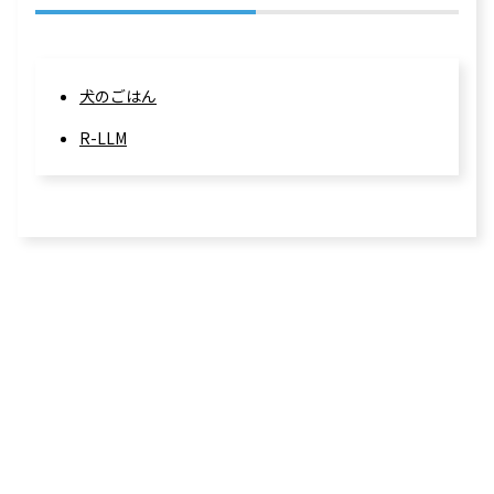
犬のごはん
R-LLM