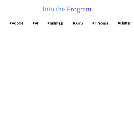
Into the Program
Adobe
AI
anime.js
AWS
Firebase
Flutter