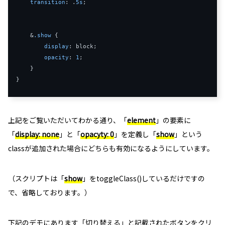
transition
: .
5s
;

    &
.show
 {

display
: block;

opacity
: 
1
;

    }

上記をご覧いただいてわかる通り、「
element
」の要素に
「
display: none
」と「
opacyty: 0
」を定義し「
show
」という
classが追加された場合にどちらも有効になるようにしています。
（スクリプトは「
show
」をtoggleClass()しているだけですの
で、省略しております。）
下記のデモにあります「切り替える」と記載されたボタンをクリ