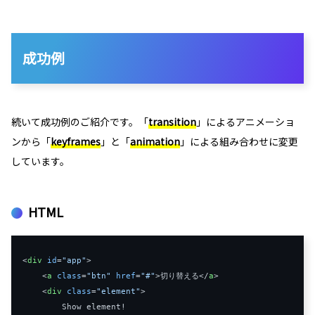
成功例
続いて成功例のご紹介です。「
transition
」によるアニメーショ
ンから「
keyframes
」と「
animation
」による組み合わせに変更
しています。
HTML
<
div
id
=
"app"
>
<
a
class
=
"btn"
href
=
"#"
>
切り替える
</
a
>
<
div
class
=
"element"
>
        Show element!
