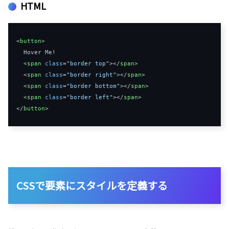
HTML
<
button
>
  Hover Me!

<
span
class
=
"border top"
>
</
span
>
<
span
class
=
"border right"
>
</
span
>
<
span
class
=
"border bottom"
>
</
span
>
<
span
class
=
"border left"
>
</
span
>
</
button
>
CSSで要素にスタイルを定義する