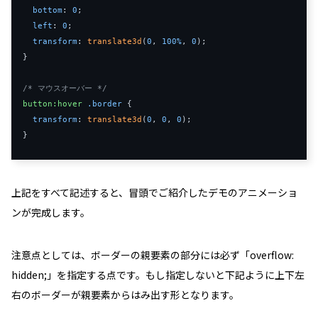
bottom
: 
0
;

left
: 
0
;

transform
: 
translate3d
(
0
, 
100%
, 
0
);

}

/* マウスオーバー */
button
:hover
.border
 {

transform
: 
translate3d
(
0
, 
0
, 
0
);

上記をすべて記述すると、冒頭でご紹介したデモのアニメーショ
ンが完成します。
注意点としては、ボーダーの親要素の部分には必ず「
overflow:
hidden;
」を指定する点です。もし指定しないと下記ように上下左
右のボーダーが親要素からはみ出す形となります。