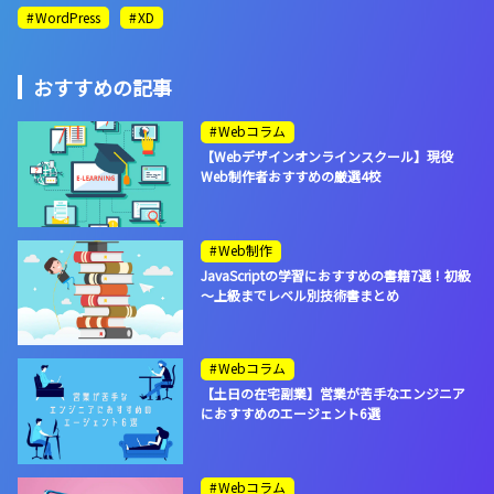
WordPress
XD
おすすめの記事
Webコラム
【Webデザインオンラインスクール】現役
Web制作者おすすめの厳選4校
Web制作
JavaScriptの学習におすすめの書籍7選！初級
～上級までレベル別技術書まとめ
Webコラム
【土日の在宅副業】営業が苦手なエンジニア
におすすめのエージェント6選
Webコラム