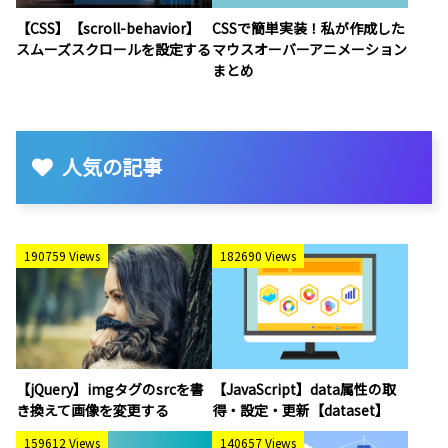
【CSS】【scroll-behavior】
CSSで簡単実装！私が作成した
スムーズスクロールを設定する
マウスオーバーアニメーション
まとめ
人気の記事
190759 Views
182690 Views
【jQuery】imgタグのsrcを書
【JavaScript】data属性の取
き換えて画像を変更する
得・設定・更新【dataset】
159612 Views
140657 Views