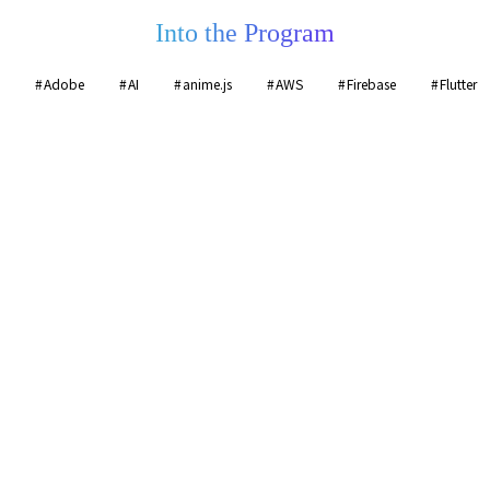
Into the Program
Adobe
AI
anime.js
AWS
Firebase
Flutter