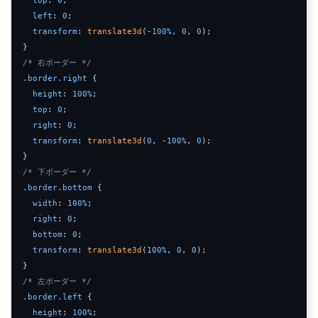
left
: 
0
;

transform
: 
translate3d
(-
100%
, 
0
, 
0
);

/* 右ボーダー */
.border
.right
 {

height
: 
100%
;

top
: 
0
;

right
: 
0
;

transform
: 
translate3d
(
0
, -
100%
, 
0
);

/* 下ボーダー */
.border
.bottom
 {

width
: 
100%
;

right
: 
0
;

bottom
: 
0
;

transform
: 
translate3d
(
100%
, 
0
, 
0
);

/* 左ボーダー */
.border
.left
 {

height
: 
100%
;
