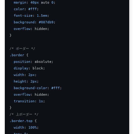
margin
: 
40px
 auto 
0
;

color
: 
#fff
;

font-size
: 
1.5em
;

background
: 
#007db9
;

overflow
: hidden;

}

/* ボーダー */
.border
 {

position
: absolute;

display
: block;

width
: 
2px
;

height
: 
2px
;

background-color
: 
#fff
;

overflow
: hidden;

transition
: 
1s
;

/* 上ボーダー */
.border
.top
 {

width
: 
100%
;

top
: 
0
;
