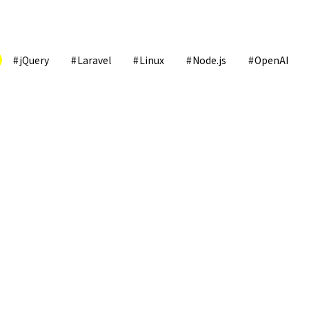
jQuery
Laravel
Linux
Node.js
OpenAI