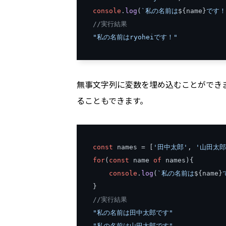
console
.
log
(
`私の名前は
$
{
name
}
です！
//実行結果
"私の名前はryoheiです！"
無事文字列に変数を埋め込むことができ
ることもできます。
const
 names 
=
[
'田中太郎'
,
'山田太郎
for
(
const
 name 
of
 names
){
console
.
log
(
`私の名前は
$
{
name
}
}
//実行結果
"私の名前は田中太郎です"
"私の名前は山田太郎です"