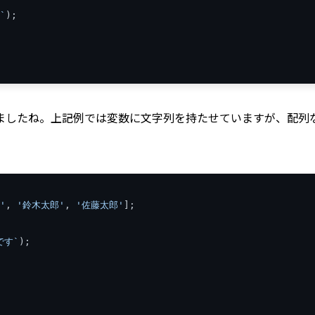
`
);
ましたね。上記例では変数に文字列を持たせていますが、配列
'
,
'鈴木太郎'
,
'佐藤太郎'
];
です`
);