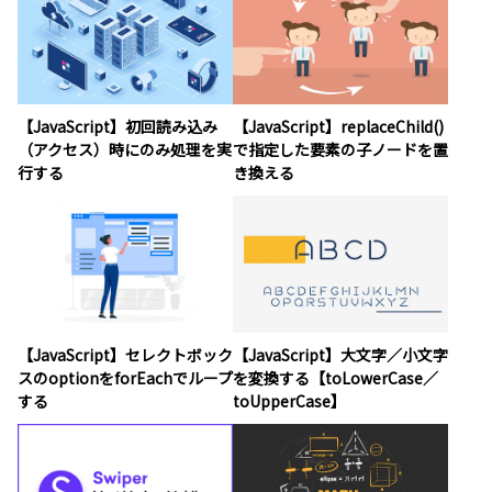
【JavaScript】初回読み込み
【JavaScript】replaceChild()
（アクセス）時にのみ処理を実
で指定した要素の子ノードを置
行する
き換える
【JavaScript】セレクトボック
【JavaScript】大文字／小文字
スのoptionをforEachでループ
を変換する【toLowerCase／
する
toUpperCase】