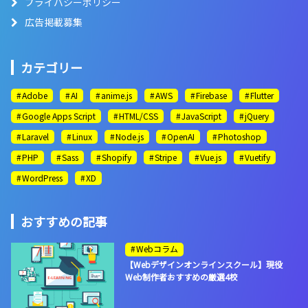
プライバシーポリシー
広告掲載募集
カテゴリー
Adobe
AI
anime.js
AWS
Firebase
Flutter
Google Apps Script
HTML/CSS
JavaScript
jQuery
Laravel
Linux
Node.js
OpenAI
Photoshop
PHP
Sass
Shopify
Stripe
Vue.js
Vuetify
WordPress
XD
おすすめの記事
Webコラム
【Webデザインオンラインスクール】現役
Web制作者おすすめの厳選4校