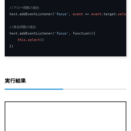
//アロー関数の場合
text
.
addEventListener
(
'focus'
,
event
=>
event
.
target
.
select
//無名関数の場合
text
.
addEventListener
(
'focus'
,
function
(){
this
.
select
()
})
実行結果