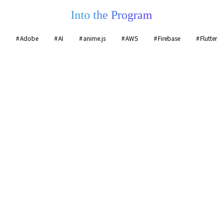
Into the Program
Adobe
AI
anime.js
AWS
Firebase
Flutter