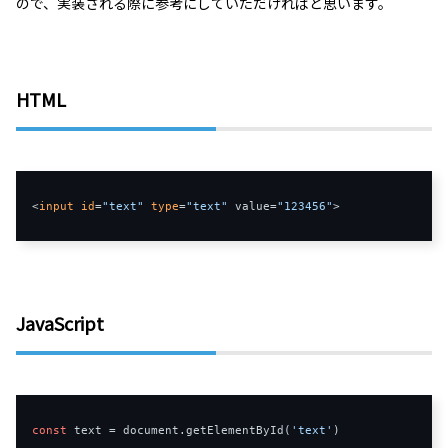
ので、実装される際に参考にしていただければと思います。
HTML
<
input
id
=
"text"
type
=
"text"
 value
=
"123456"
>
JavaScript
const
 text 
=
 document
.
getElementById
(
'text'
)