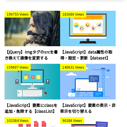
190755 Views
182686 Views
【jQuery】imgタグのsrcを書
【JavaScript】data属性の取
き換えて画像を変更する
得・設定・更新【dataset】
159607 Views
140631 Views
【JavaScript】要素にclassを
【JavaScript】要素の表示・非
追加・削除する【classList】
表示を切り替える
102384 Views
90286 Views