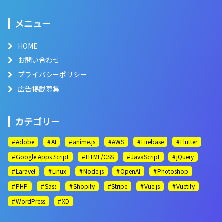
メニュー
HOME
お問い合わせ
プライバシーポリシー
広告掲載募集
カテゴリー
Adobe
AI
anime.js
AWS
Firebase
Flutter
Google Apps Script
HTML/CSS
JavaScript
jQuery
Laravel
Linux
Node.js
OpenAI
Photoshop
PHP
Sass
Shopify
Stripe
Vue.js
Vuetify
WordPress
XD