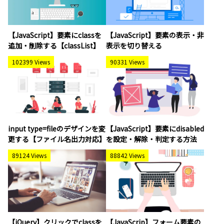
【JavaScript】要素にclassを
【JavaScript】要素の表示・非
追加・削除する【classList】
表示を切り替える
102399 Views
90331 Views
input type=fileのデザインを変
【JavaScript】要素にdisabled
更する【ファイル名出力対応】
を設定・解除・判定する方法
89124 Views
88842 Views
【jQuery】クリックでclassを
【JavaScrip】フォーム要素の