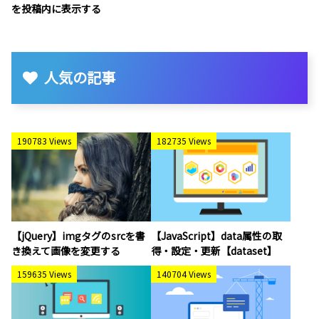
を投稿内に表示する
人気の記事
190783 Views
182735 Views
【jQuery】imgタグのsrcを書
【JavaScript】data属性の取
き換えて画像を変更する
得・設定・更新【dataset】
159635 Views
140704 Views