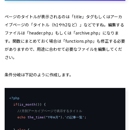
ページのタイトルが表示されるのは「title」タグもしくはアーカ
イブページの「タイトル（h1やh2など）」などですね。編集する
ファイルは「header.php」もしくは「archive.php」になりま
す。関数にまとめておく場合は「functions.php」も修正する必要
がありますので、用途に合わせて必要なファイルを編集してくだ
さい。
条件分岐は下記のように作成します。
<?php
if
(
is_month
()) {

//月別アーカイブページで表示するタイトル
echo
the_time
(
"Y年m月"
).
'の記事一覧'
;

  } 
else
 {
