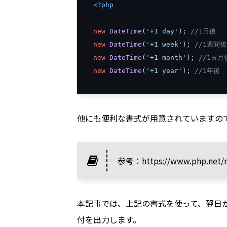
<?
php
new
DateTime
(
'+1 day'
);
//1日後
new
DateTime
(
'+1 week'
);
//1週間後
new
DateTime
(
'+1 month'
);
//1ヵ月
new
DateTime
(
'+1 year'
);
//1年後
他にも便利な書式が用意されていますの
参考：
https://www.php.net/m
本記事では、上記の書式を使って、翌日
付を出力します。