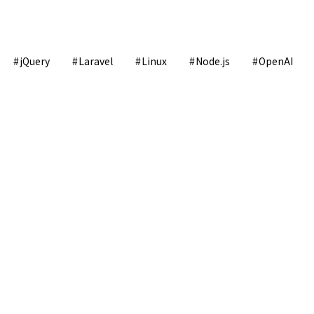
jQuery
Laravel
Linux
Node.js
OpenAI