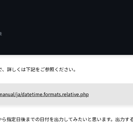
後
で、詳しくは下記をご参照ください。
anual/ja/datetime.formats.relative.php
から指定日後までの日付を出力してみたいと思います。出力す