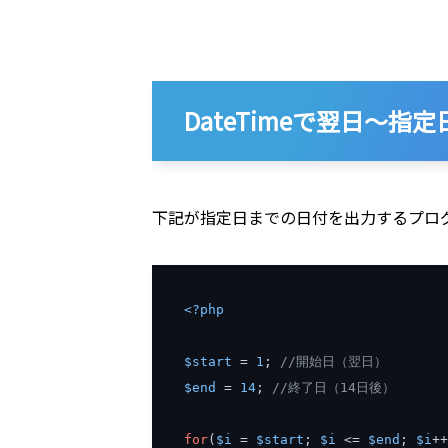
DateTimeで翌日～
下記が指定日までの日付を出力するプロ
<?
php
$start
=
1
;
//開始日（翌日）
$end
=
14
;
//終了日（14日後）
for
(
$i
=
$start
;
$i
<=
$end
;
$i
++