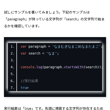
試しにサンプルを書いてみましょう。下記のサンプルは
「
paragraph
」が持っている文字列が「
search
」の文字列で始ま
るかを確認しています。
var
 paragraph 
=
'なまむぎなまごめなまたまご'
;
var
 search 
=
'なま'
;
console
.
log
(
paragraph
.
startsWith
(
search
));
//実行結果
true
実行結果は「
true
」です。先頭に検索する文字列が存在するため