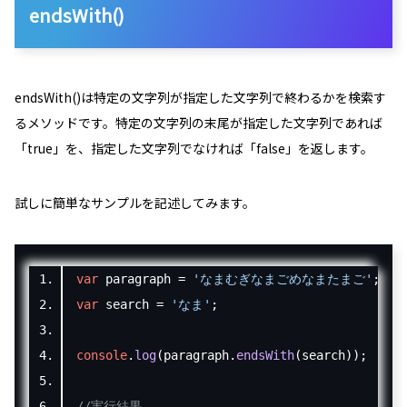
endsWith()
endsWith()は特定の文字列が指定した文字列で終わるかを検索す
るメソッドです。特定の文字列の末尾が指定した文字列であれば
「
true
」を、指定した文字列でなければ「
false
」を返します。
試しに簡単なサンプルを記述してみます。
var
 paragraph 
=
'なまむぎなまごめなまたまご'
;
var
 search 
=
'なま'
;
console
.
log
(
paragraph
.
endsWith
(
search
));
//実行結果