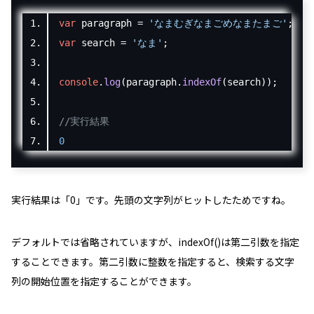
var
 paragraph 
=
'なまむぎなまごめなまたまご'
;
var
 search 
=
'なま'
;
console
.
log
(
paragraph
.
indexOf
(
search
));
//実行結果
0
実行結果は「
0
」です。先頭の文字列がヒットしたためですね。
デフォルトでは省略されていますが、indexOf()は第二引数を指定
することできます。第二引数に整数を指定すると、検索する文字
列の開始位置を指定することができます。