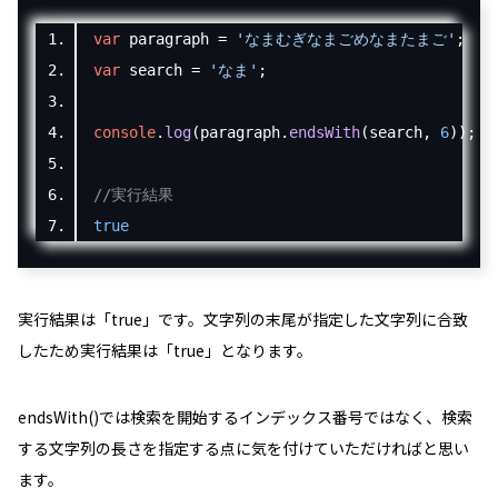
var
 paragraph 
=
'なまむぎなまごめなまたまご'
;
var
 search 
=
'なま'
;
console
.
log
(
paragraph
.
endsWith
(
search
,
6
));
//実行結果
true
実行結果は「
true
」です。文字列の末尾が指定した文字列に合致
したため実行結果は「
true
」となります。
endsWith()では検索を開始するインデックス番号ではなく、検索
する文字列の長さを指定する点に気を付けていただければと思い
ます。