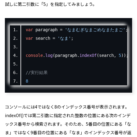
試しに第二引数に「
5
」を指定してみましょう。
var
 paragraph 
=
'なまむぎなまごめなまたまご'
;
var
 search 
=
'なま'
;
console
.
log
(
paragraph
.
indexOf
(
search
,
5
));
//実行結果
8
コンソールには4ではなく8のインデックス番号が表示されます。
indexOf()では第二引数に指定された整数の位置にある次のインデ
ックス番号から検索されます。そのため、5番目の位置にある「
な
ま
」ではなく9番目の位置にある「
なま
」のインデックス番号が返