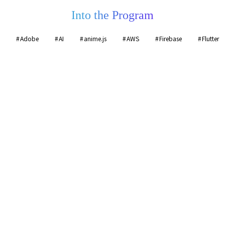
Into the Program
Adobe
AI
anime.js
AWS
Firebase
Flutter