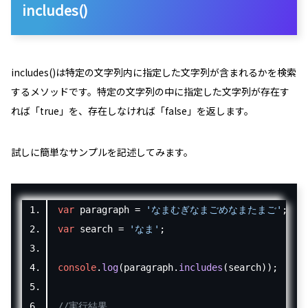
includes()
includes()は特定の文字列内に指定した文字列が含まれるかを検索
するメソッドです。特定の文字列の中に指定した文字列が存在す
れば「
true
」を、存在しなければ「
false
」を返します。
試しに簡単なサンプルを記述してみます。
var
 paragraph 
=
'なまむぎなまごめなまたまご'
;
var
 search 
=
'なま'
;
console
.
log
(
paragraph
.
includes
(
search
));
//実行結果