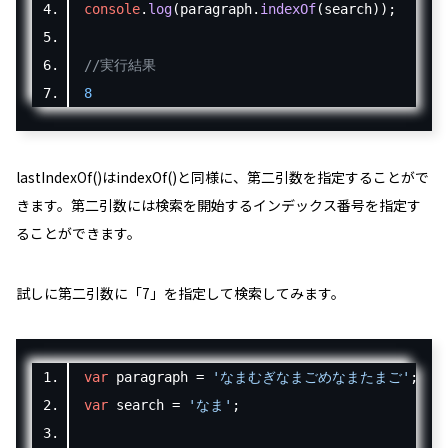
console
.
log
(
paragraph
.
indexOf
(
search
));
//実行結果
8
lastIndexOf()はindexOf()と同様に、第二引数を指定することがで
きます。第二引数には検索を開始するインデックス番号を指定す
ることができます。
試しに第二引数に「
7
」を指定して検索してみます。
var
 paragraph 
=
'なまむぎなまごめなまたまご'
;
var
 search 
=
'なま'
;