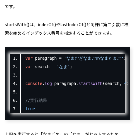
です。
startsWith()は、indexOf()やlastIndexOf()と同様に第二引数に検
索を始めるインデックス番号を指定することができます。
var
 paragraph 
=
'なまむぎなまごめなまたまご'
;
var
 search 
=
'なま'
;
console
.
log
(
paragraph
.
startsWith
(
search
,
4
));
//実行結果
true
上記を実行すると「
なまごめ
」の「
なま
」がヒットするため