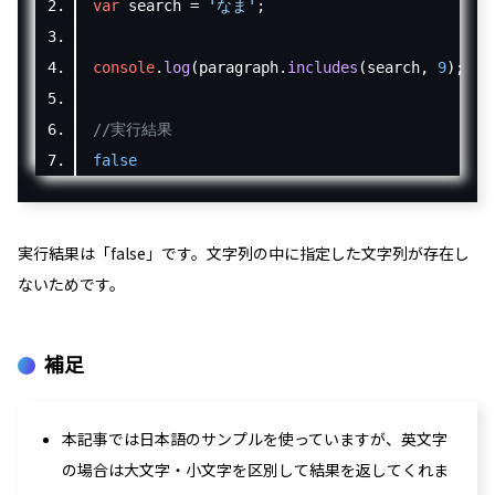
var
 search 
=
'なま'
;
console
.
log
(
paragraph
.
includes
(
search
,
9
);
//実行結果
false
実行結果は「
false
」です。文字列の中に指定した文字列が存在し
ないためです。
補足
本記事では日本語のサンプルを使っていますが、英文字
の場合は大文字・小文字を区別して結果を返してくれま