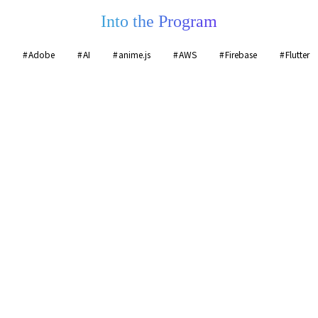
Into the Program
Adobe
AI
anime.js
AWS
Firebase
Flutter