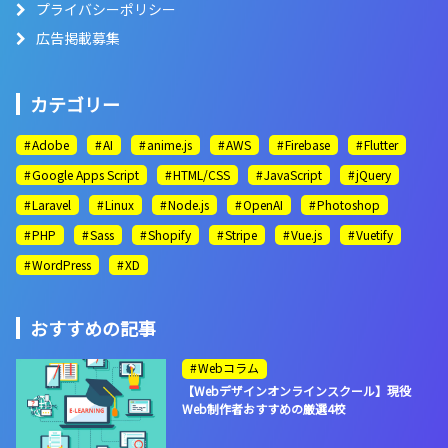
プライバシーポリシー
広告掲載募集
カテゴリー
Adobe
AI
anime.js
AWS
Firebase
Flutter
Google Apps Script
HTML/CSS
JavaScript
jQuery
Laravel
Linux
Node.js
OpenAI
Photoshop
PHP
Sass
Shopify
Stripe
Vue.js
Vuetify
WordPress
XD
おすすめの記事
Webコラム
【Webデザインオンラインスクール】現役
Web制作者おすすめの厳選4校