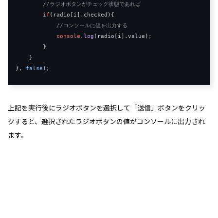
//ラジオボタンがチェック状態であれば
if
(radio[i].
checked
){

//コンソールに値を出力する
console
.
log
(radio[i].
value
);

        }

    }

}, 
false
上記を実行後にラジオボタンを選択して「送信」ボタンをクリッ
クすると、選択されたラジオボタンの値がコンソールに出力され
ます。