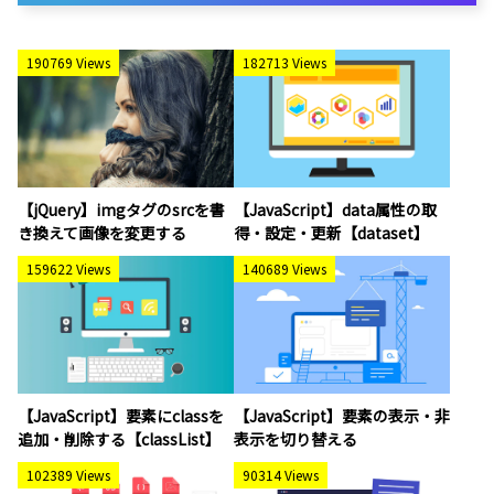
190769 Views
182713 Views
【jQuery】imgタグのsrcを書
【JavaScript】data属性の取
き換えて画像を変更する
得・設定・更新【dataset】
159622 Views
140689 Views
【JavaScript】要素にclassを
【JavaScript】要素の表示・非
追加・削除する【classList】
表示を切り替える
102389 Views
90314 Views