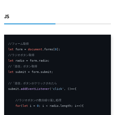
JS
//フォーム取得
let
 form = 
document
.
forms
[
0
//ラジオボタン取得
let
 radio = form.
radio
//「送信」ボタン取得
let
 submit = form.
submit
;

//「送信」ボタンがクリックされたら
submit.
addEventListener
(
'click'
, 
()=>
{

//ラジオボタンの数分繰り返し処理
for
(
let
 i = 
0
; i < radio.
length
; i++){
