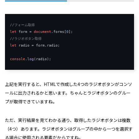
//フォーム取得
let
 form = 
document
.
forms
[
0
//ラジオボタン取得
let
 radio = form.
radio
;

console
.
log
上記を実行すると、HTMLで作成した4つのラジオボタンがコンソ
ールに出力されるかと思います。ちゃんとラジオボタンのグルー
プが取得できていますね。
ただ、実行結果を見てわかる通り、取得したラジオボタンは複数
（4つ）あります。ラジオボタンはグループの中から一つを選択す
る場合に使用される要素だからですね。