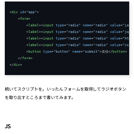
<
div
id
=
"app"
>
<
form
>
<
label
>
<
input
type
=
"radio"
name
=
"radio"
value
=
"java
<
label
>
<
input
type
=
"radio"
name
=
"radio"
value
=
"jque
<
label
>
<
input
type
=
"radio"
name
=
"radio"
value
=
"html
<
label
>
<
input
type
=
"radio"
name
=
"radio"
value
=
"css"
<
button
type
=
"button"
name
=
"submit"
>
送信
</
button
>
</
form
>
</
div
>
続いてスクリプトを。いったんフォームを取得してラジオボタン
を取り出すところまで書いてみます。
JS