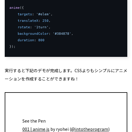
anime
({

targets
: 
'#elem'
,

translateX
: 
250
,

rotate
: 
'1turn'
,

backgroundColor
: 
'#384878'
,

duration
: 
800
実行すると下記のデモが完成します。CSSよりもシンプルにアニメ
ーションを作成することができますね！
See the Pen
001 | anime.js
by ryohei (
@intotheprogram
)