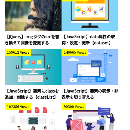
【jQuery】imgタグのsrcを書
【JavaScript】data属性の取
き換えて画像を変更する
得・設定・更新【dataset】
159612 Views
140665 Views
【JavaScript】要素にclassを
【JavaScript】要素の表示・非
追加・削除する【classList】
表示を切り替える
102386 Views
90300 Views