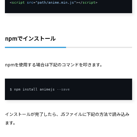
<
script
src
=
"path/anime.min.js"
>
</
script
>
npmでインストール
npmを使用する場合は下記のコマンドを叩きます。
$ npm install animejs 
--save
インストールが完了したら、JSファイルに下記の方法で読み込み
ます。