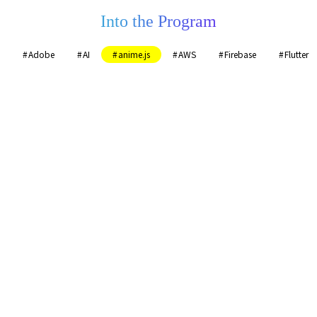
Into the Program
Adobe
AI
anime.js
AWS
Firebase
Flutter