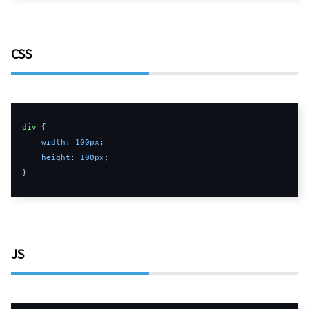
CSS
div
 {

width
: 
100px
;

height
: 
100px
;

JS