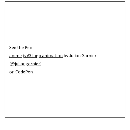
See the Pen
anime.js V3 logo animation
by Julian Garnier
(
@juliangarnier
)
on
CodePen
.