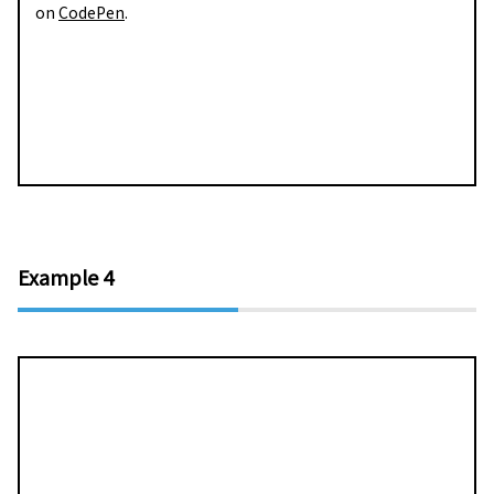
on
CodePen
.
Example 4