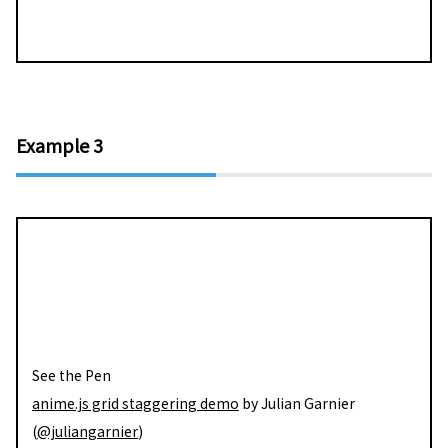
Example 3
See the Pen
anime.js grid staggering demo
by Julian Garnier
(
@juliangarnier
)