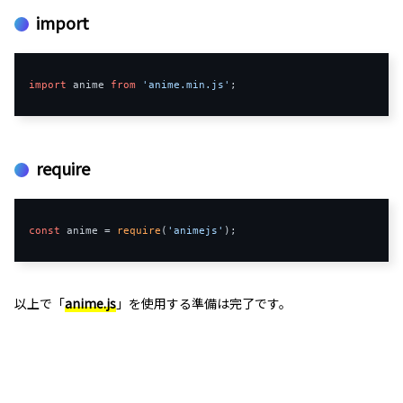
import
import
 anime 
from
'anime.min.js'
require
const
 anime = 
require
(
'animejs'
以上で「
anime.js
」を使用する準備は完了です。