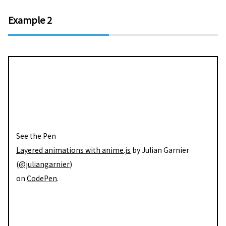
Example 2
See the Pen
Layered animations with anime.js
by Julian Garnier
(
@juliangarnier
)
on
CodePen
.