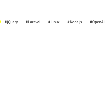
jQuery
Laravel
Linux
Node.js
OpenAI