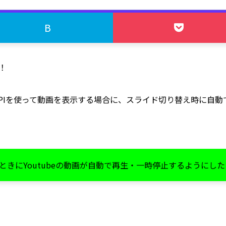
B
！
Player APIを使って動画を表示する場合に、スライド切り替え時
ときにYoutubeの動画が自動で再生・一時停止するようにし