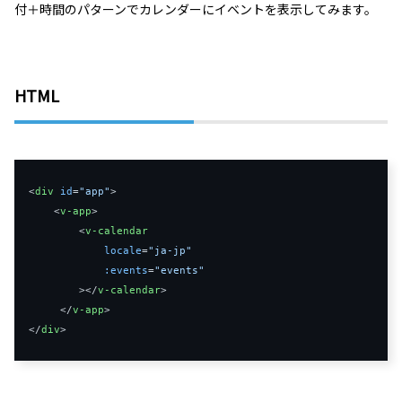
付＋時間のパターンでカレンダーにイベントを表示してみます。
HTML
<
div
id
=
"app"
>
<
v-app
>
<
v-calendar
locale
=
"ja-jp"
:
events
=
"events"
>
</
v-calendar
>
</
v-app
>
</
div
>