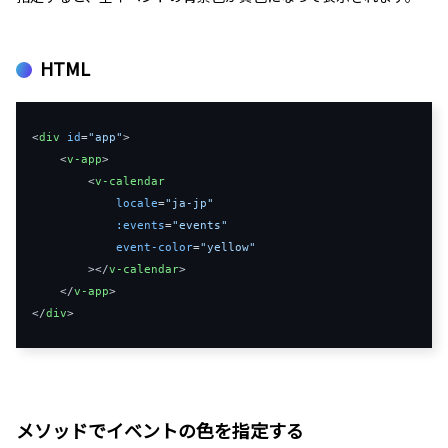
HTML
<
div
id
=
"app"
>
<
v-app
>
<
v-calendar
locale
=
"ja-jp"
:
events
=
"events"
event-color
=
"yellow"
>
</
v-calendar
>
</
v-app
>
</
div
>
メソッドでイベントの色を指定する