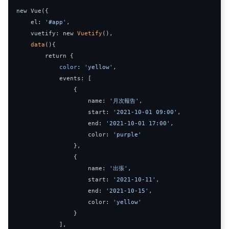
new
Vue
({
    el
:
'#app'
,
    vuetify
:
new
Vuetify
(),
data
(){
return
{
color
:
'yellow'
,
            events
:
[
{
                    name
:
'月次報告'
,
                    start
:
'2021-10-01 09:00'
,
end
:
'2021-10-01 17:00'
,
                    color
:
'purple'
},
{
                    name
:
'出張'
,
                    start
:
'2021-10-11'
,
end
:
'2021-10-15'
,
                    color
:
'yellow'
}
],