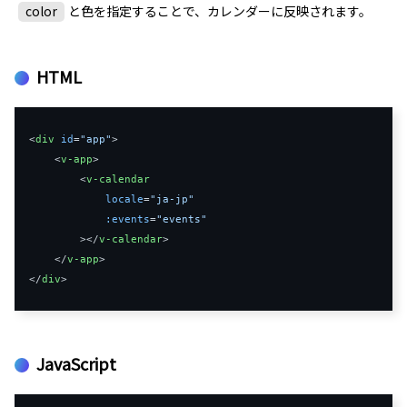
color
と色を指定することで、カレンダーに反映されます。
HTML
<
div
id
=
"app"
>
<
v-app
>
<
v-calendar
locale
=
"ja-jp"
:
events
=
"events"
>
</
v-calendar
>
</
v-app
>
</
div
>
JavaScript