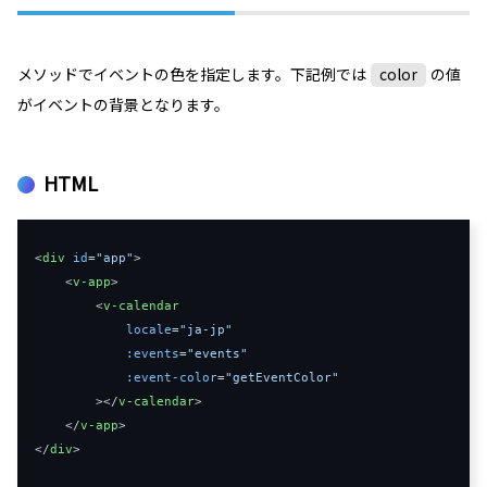
メソッドでイベントの色を指定します。下記例では
color
の値
がイベントの背景となります。
HTML
<
div
id
=
"app"
>
<
v-app
>
<
v-calendar
locale
=
"ja-jp"
:
events
=
"events"
:
event-color
=
"getEventColor"
>
</
v-calendar
>
</
v-app
>
</
div
>