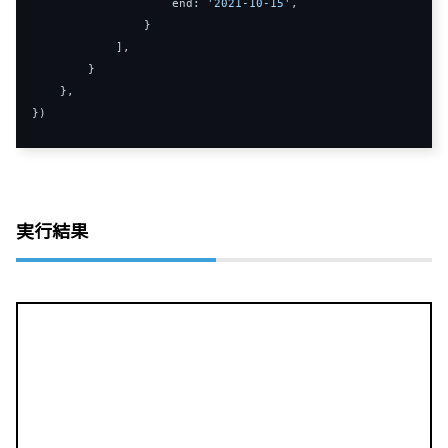
end
:
'2021-10-15'
,
}
],
}
},
})
実行結果