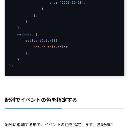
end
:
'2021-10-15'
,
}
],
}
},
methods
:
{
getEventColor
(
){
return
this
.
color
},
}
})
配列でイベントの色を指定する
配列に追加する形で、イベントの色を指定します。各配列に