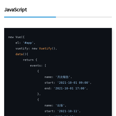
JavaScript
new
Vue
({
    el
:
'#app'
,
    vuetify
:
new
Vuetify
(),
data
(){
return
{
            events
:
[
{
                    name
:
'月次報告'
,
                    start
:
'2021-10-01 09:00'
,
end
:
'2021-10-01 17:00'
,
},
{
                    name
:
'出張'
,
                    start
:
'2021-10-11'
,