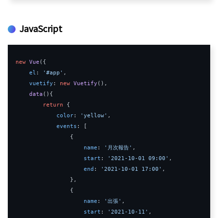
JavaScript
new
Vue
({
el
:
'#app'
,
vuetify
:
new
Vuetify
(),
data
(
){
return
{
color
:
'yellow'
,
events
:
[
{
name
:
'月次報告'
,
start
:
'2021-10-01 09:00'
,
end
:
'2021-10-01 17:00'
,
},
{
name
:
'出張'
,
start
:
'2021-10-11'
,