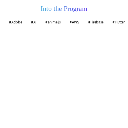
Into the Program
Adobe
AI
anime.js
AWS
Firebase
Flutter