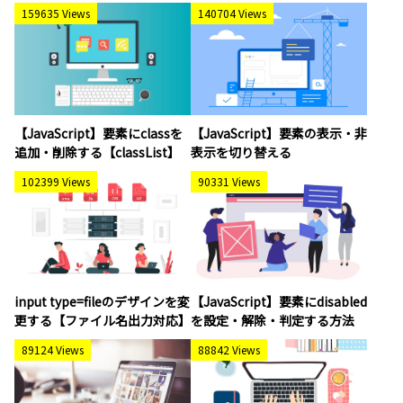
159635 Views
140704 Views
【JavaScript】要素にclassを
【JavaScript】要素の表示・非
追加・削除する【classList】
表示を切り替える
102399 Views
90331 Views
input type=fileのデザインを変
【JavaScript】要素にdisabled
更する【ファイル名出力対応】
を設定・解除・判定する方法
89124 Views
88842 Views