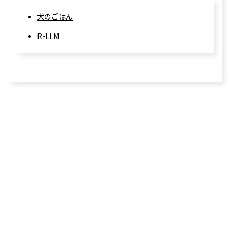
犬のごはん
R-LLM