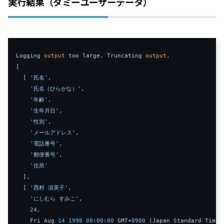
実行結果（ダミーユーザーデータ）
Logging
output
 too large
.
Truncating
output
.
[
[
'氏名'
,
'氏名（ひらがな）'
,
'年齢'
,
'生年月日'
,
'性別'
,
'メールアドレス'
,
'電話番号'
,
'郵便番号'
,
'住所'
],
[
'西村 須美子'
,
'にしむら すみこ'
,
24
,
Fri
Aug
14
1998
00
:
00
:
00
 GMT
+
0900
(
Japan
Standard
Time
)