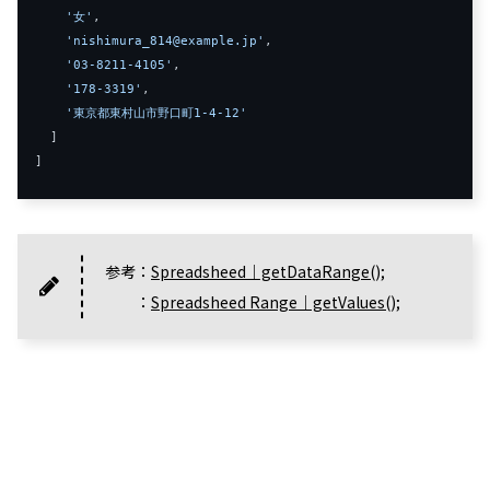
'女'
,
'nishimura_814@example.jp'
,
'03-8211-4105'
,
'178-3319'
,
'東京都東村山市野口町1-4-12'
]
]
参考：
Spreadsheed｜getDataRange();
：
Spreadsheed Range｜getValues();