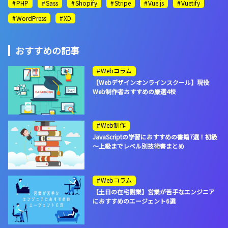
PHP
Sass
Shopify
Stripe
Vue.js
Vuetify
WordPress
XD
おすすめの記事
Webコラム
【Webデザインオンラインスクール】現役
Web制作者おすすめの厳選4校
Web制作
JavaScriptの学習におすすめの書籍7選！初級
～上級までレベル別技術書まとめ
Webコラム
【土日の在宅副業】営業が苦手なエンジニア
におすすめのエージェント6選