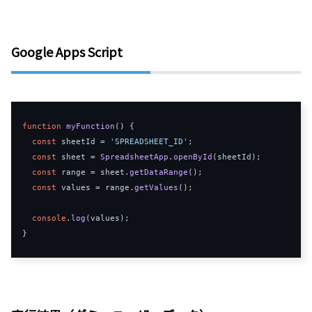
Google Apps Script
function
myFunction
(
)
{
const
 sheetId 
=
'SPREADSHEET_ID'
;
const
 sheet 
=
SpreadsheetApp
.
openById
(
sheetId
);
const
 range 
=
 sheet
.
getDataRange
();
const
 values 
=
 range
.
getValues
();
console
.
log
(
values
);
}