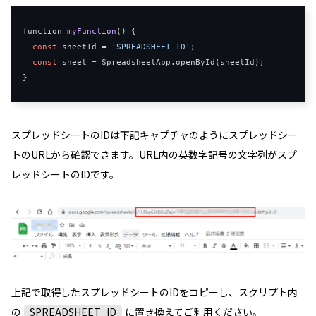
function
myFunction
()
{
const
 sheetId 
=
'SPREADSHEET_ID'
;
const
 sheet 
=
SpreadsheetApp
.
openById
(
sheetId
);
}
スプレッドシートのIDは下記キャプチャのようにスプレッドシー
トのURLから確認できます。URL内の英数字記号の文字列がスプ
レッドシートのIDです。
上記で取得したスプレッドシートのIDをコピーし、スクリプト内
の
SPREADSHEET_ID
に置き換えてご利用ください。