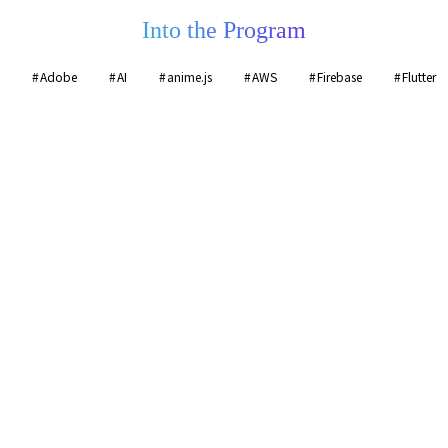
Into the Program
Adobe
AI
anime.js
AWS
Firebase
Flutter