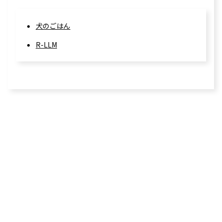
犬のごはん
R-LLM