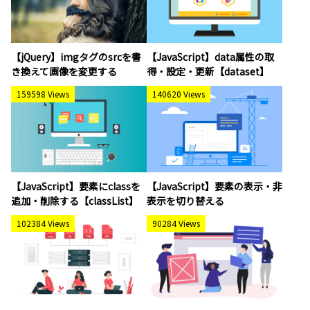
【jQuery】imgタグのsrcを書
【JavaScript】data属性の取
き換えて画像を変更する
得・設定・更新【dataset】
159598 Views
140620 Views
【JavaScript】要素にclassを
【JavaScript】要素の表示・非
追加・削除する【classList】
表示を切り替える
102384 Views
90284 Views