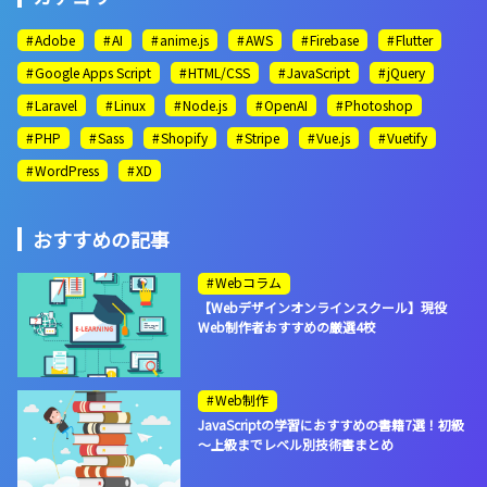
Adobe
AI
anime.js
AWS
Firebase
Flutter
Google Apps Script
HTML/CSS
JavaScript
jQuery
Laravel
Linux
Node.js
OpenAI
Photoshop
PHP
Sass
Shopify
Stripe
Vue.js
Vuetify
WordPress
XD
おすすめの記事
Webコラム
【Webデザインオンラインスクール】現役
Web制作者おすすめの厳選4校
Web制作
JavaScriptの学習におすすめの書籍7選！初級
～上級までレベル別技術書まとめ