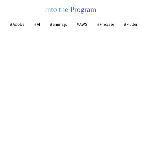
Into the Program
Adobe
AI
anime.js
AWS
Firebase
Flutter