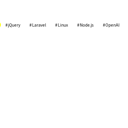
jQuery
Laravel
Linux
Node.js
OpenAI